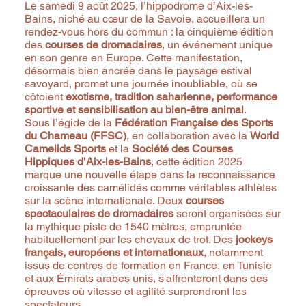
Le samedi 9 août 2025, l’hippodrome d’Aix-les-
Bains, niché au cœur de la Savoie, accueillera un
rendez-vous hors du commun : la cinquième édition
des
courses de dromadaires
, un événement unique
en son genre en Europe. Cette manifestation,
désormais bien ancrée dans le paysage estival
savoyard, promet une journée inoubliable, où se
côtoient
exotisme, tradition saharienne, performance
sportive et sensibilisation au bien-être animal
.
Sous l’égide de la
Fédération Française des Sports
du Chameau (FFSC)
, en collaboration avec la
World
Camelids Sports
et la
Société des Courses
Hippiques d’Aix-les-Bains
, cette édition 2025
marque une nouvelle étape dans la reconnaissance
croissante des camélidés comme véritables athlètes
sur la scène internationale. Deux
courses
spectaculaires de dromadaires
seront organisées sur
la mythique piste de 1540 mètres, empruntée
habituellement par les chevaux de trot. Des
jockeys
français, européens et internationaux
, notamment
issus de centres de formation en France, en Tunisie
et aux Émirats arabes unis, s'affronteront dans des
épreuves où vitesse et agilité surprendront les
spectateurs.