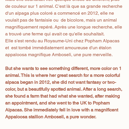
de couleur sur 1 animal. C'est là que sa grande recherche 
d'un alpaga plus coloré a commencé en 2012, elle ne 
voulait pas de fantaisie ou  de bicolore, mais un animal 
magnifiquement repéré. Après une longue recherche, elle 
a trouvé une ferme qui avait ce qu'elle souhaitait.
Elle s'est rendu au Royaume-Uni chez Popham Alpacas 
et  est tombé immédiatement amoureuse d'un étalon 
appaloosa magnifique Amboseli, une pure merveille.
But she wants to see something different, more color on 1 
animal. This is where her great search for a more colorful 
alpaca began in 2012, she did not want fantasy or two-
color, but a beautifully spotted animal. After a long search, 
she found a farm that had what she wanted, after making 
an appointment, and she went to the UK to Popham 
Alpacas. She immediately fell in love with a magnificent 
Appaloosa stallion Amboseli, a pure wonder.