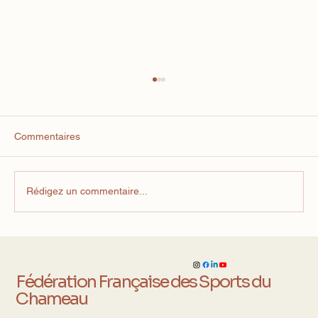
Commentaires
Rédigez un commentaire...
Courses de Chameaux : Montluçon
accueille la Coupe de France et un duel
international inédit !
Fédération Française des Sports du
Chameau