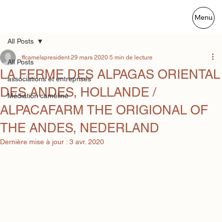
Menu
All Posts
ffcamelspresident
29 mars 2020
5 min de lecture
All Posts
LA FERME DES ALPAGAS ORIENTAL
associations et entreprises
DES ANDES, HOLLANDE /
Médiation caméline
ALPACAFARM THE ORIGIONAL OF
THE ANDES, NEDERLAND
Dernière mise à jour :
3 avr. 2020