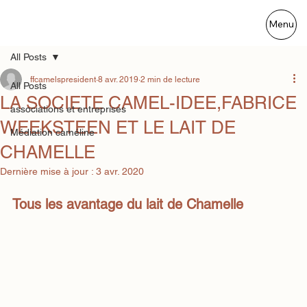
Menu
All Posts
ffcamelspresident
8 avr. 2019
2 min de lecture
All Posts
LA SOCIETE CAMEL-IDEE,FABRICE
associations et entreprises
WEEKSTEEN ET LE LAIT DE
Médiation caméline
CHAMELLE
Dernière mise à jour :
3 avr. 2020
Tous les avantage du lait de Chamelle