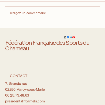
Rédigez un commentaire...
Courses de Chameaux : Montluçon
accueille la Coupe de France et un duel
international inédit !
Fédération Française des Sports du
Chameau
CONTACT
7, Grande rue
02250 Marcy-sous-Marle
06.25.73.48.63
president@ffcamels.com