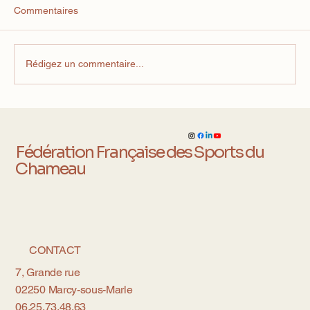
Commentaires
Rédigez un commentaire...
Courses de Chameaux : Montluçon
accueille la Coupe de France et un duel
international inédit !
Fédération Française des Sports du
Chameau
CONTACT
7, Grande rue
02250 Marcy-sous-Marle
06.25.73.48.63